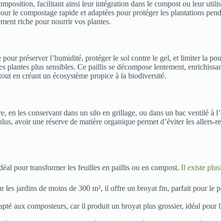
mposition, facilitant ainsi leur intégration dans le compost ou leur util
 pour le compostage rapide et adaptées pour protéger les plantations pend
ment riche pour nourrir vos plantes.
 pour préserver l’humidité, protéger le sol contre le gel, et limiter l
es plantes plus sensibles. Ce paillis se décompose lentement, enrichissan
 tout en créant un écosystème propice à la biodiversité.
e, en les conservant dans un silo en grillage, ou dans un bac ventilé à l’
lus, avoir une réserve de matière organique permet d’éviter les allers-ret
l idéal pour transformer les feuilles en paillis ou en compost.
Il existe plu
es jardins de moins de 300 m², il offre un broyat fin, parfait pour le 
apté aux composteurs, car il produit un broyat plus grossier, idéal pour 