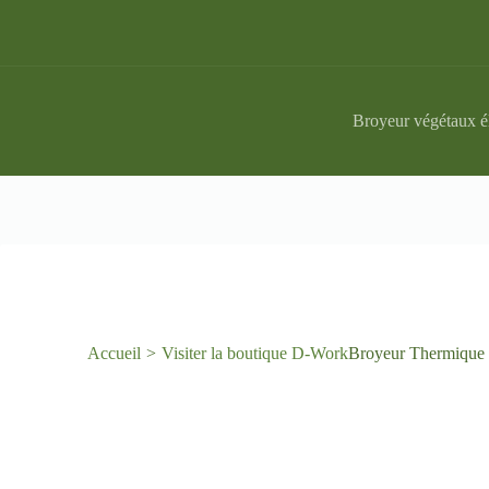
Passer
au
contenu
Broyeur végétaux é
Accueil
Visiter la boutique D-Work
Broyeur Thermique 