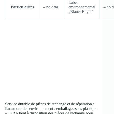
Label
Particularités
–
no data
environnemental
–
no d
„Blauer Engel“
Service durable de pièces de rechange et de réparation /
Par amour de l'environnement : emballages sans plastique
– IKRA tient à disposition des pièces de rechange pour