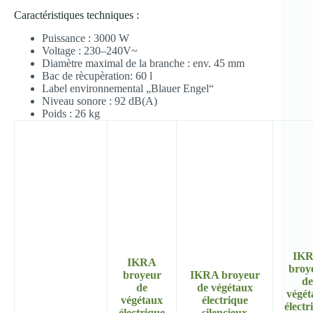
Caractéristiques techniques :
Puissance : 3000 W
Voltage : 230–240V~
Diamètre maximal de la branche : env. 45 mm
Bac de rècupèration: 60 l
Label environnemental „Blauer Engel“
Niveau sonore : 92 dB(A)
Poids : 26 kg
IK
IKRA
broy
broyeur
IKRA broyeur
de
de
de végétaux
végét
végétaux
électrique
électr
électrique
silencieux