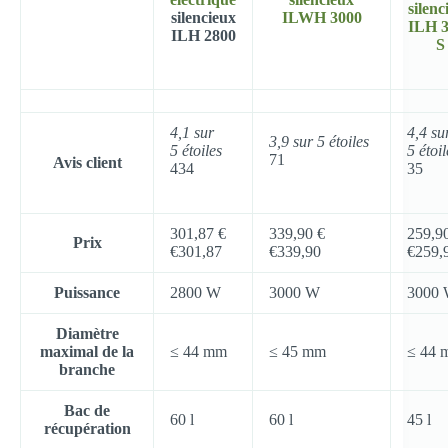
silenc
silencieux
ILWH 3000
ILH 
ILH 2800
S
4,1 sur
4,4 su
3,9 sur 5 étoiles
5 étoiles
5 étoil
71
Avis client
434
35
301,87 €
339,90 €
259,9
Prix
€
301
,
87
€
339
,
90
€
259
,
Puissance
2800 W
3000 W
3000
Diamètre
maximal de la
≤ 44 mm
≤ 45 mm
≤ 44 
branche
Bac de
60 l
60 l
45 l
récupération