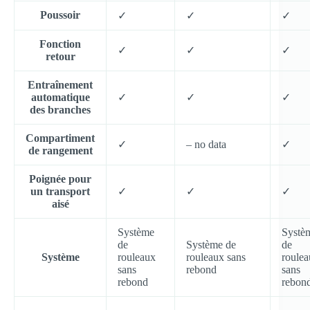
Poussoir
✓
✓
✓
Fonction
✓
✓
✓
retour
Entraînement
automatique
✓
✓
✓
des branches
Compartiment
✓
–
no data
✓
de rangement
Poignée pour
un transport
✓
✓
✓
aisé
Système
Systè
de
Système de
de
Système
rouleaux
rouleaux sans
roule
sans
rebond
sans
rebond
rebon