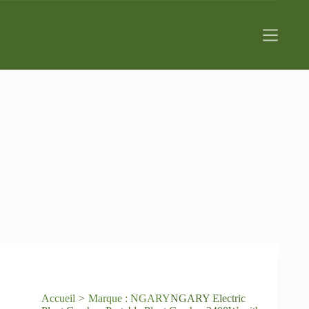
Passer
au
contenu
Accueil
Marque : NGARY
NGARY Electric