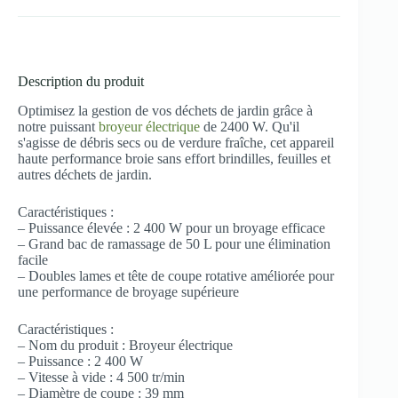
Diameter
39mm
and
Vacuum
Speed
Description du produit
4500RPM,
for
Optimisez la gestion de vos déchets de jardin grâce à
Lawn
notre puissant
broyeur électrique
de 2400 W. Qu'il
and
s'agisse de débris secs ou de verdure fraîche, cet appareil
Garden.
haute performance broie sans effort brindilles, feuilles et
autres déchets de jardin.
Caractéristiques :
– Puissance élevée : 2 400 W pour un broyage efficace
– Grand bac de ramassage de 50 L pour une élimination
facile
– Doubles lames et tête de coupe rotative améliorée pour
une performance de broyage supérieure
Caractéristiques :
– Nom du produit : Broyeur électrique
– Puissance : 2 400 W
– Vitesse à vide : 4 500 tr/min
– Diamètre de coupe : 39 mm