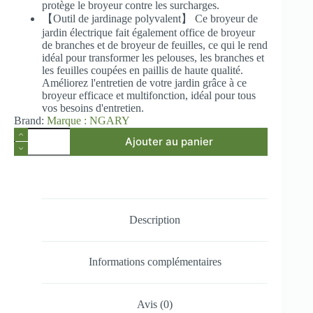
protège le broyeur contre les surcharges.
【Outil de jardinage polyvalent】 Ce broyeur de
jardin électrique fait également office de broyeur
de branches et de broyeur de feuilles, ce qui le rend
idéal pour transformer les pelouses, les branches et
les feuilles coupées en paillis de haute qualité.
Améliorez l'entretien de votre jardin grâce à ce
broyeur efficace et multifonction, idéal pour tous
vos besoins d'entretien.
Brand:
Marque : NGARY
quantité
Ajouter au panier
de
NGARY
Electric
Plant
Crusher,
Portable
Plant
Description
Crusher
2400W
with
Informations complémentaires
50L
Waste
Bag,
Max
Avis (0)
Cutting